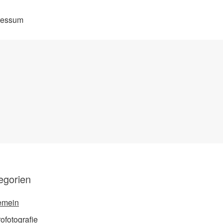
ressum
egorien
emein
ofotografie