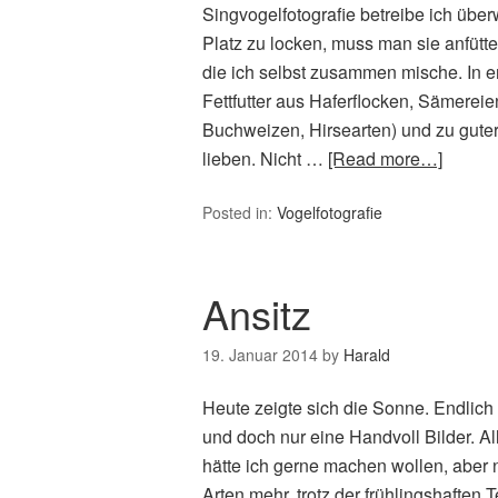
Singvogelfotografie betreibe ich übe
Platz zu locken, muss man sie anfütt
die ich selbst zusammen mische. In 
Fettfutter aus Haferflocken, Sämereie
Buchweizen, Hirsearten) und zu gute
lieben. Nicht …
[Read more…]
Posted in:
Vogelfotografie
Ansitz
19. Januar 2014
by
Harald
Heute zeigte sich die Sonne. Endlich
und doch nur eine Handvoll Bilder. 
hätte ich gerne machen wollen, aber n
Arten mehr, trotz der frühlingshaften 