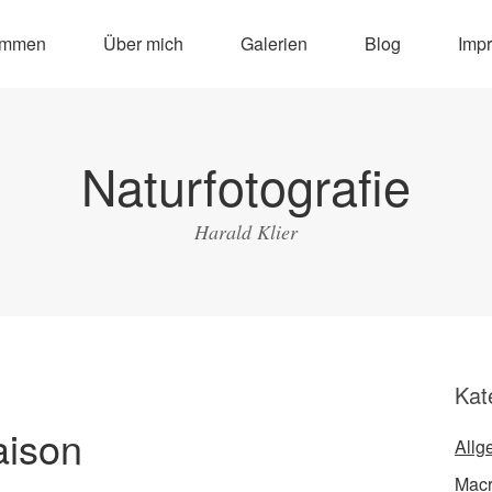
ommen
Über mich
Galerien
Blog
Imp
Naturfotografie
Harald Klier
Kat
aison
Allg
Macr