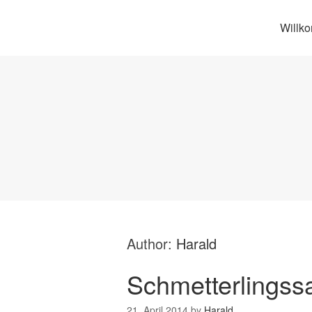
Willk
Author:
Harald
Schmetterlingss
21. April 2014
by
Harald